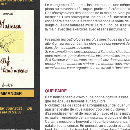
IEN UN SPORTIF DE
EAU"
Le changement fréquent d'instrument dans une même
piano au clavecin ou à l'orgue, participe à créer une f
Des ténosynovites des tendons de la main peuvent par
médecins. Elles provoquent une douleur à l'intérieur 
est généralement due à l'effondrement de la voûte de 
doigts ou à une faiblesse musculaire du pouce. Il est es
la main avec des exercices avec et sans instrument.
Présenter les pathologies les plus spécifiques du clave
attention sur les contraintes physiques qui peuvent dé
dans de mauvaises positions.
Si vos symptômes correspondent à l'une des situations
outre mesure, généralement les instrumentistes en gué
Si à l'inverse vous ne vous reconnaissez dans aucune 
prenez la tout autant au sérieux. La douleur vous env
attentivement votre organisation de travail à l'instrume
QUE FAIRE
OMMANDER
Il est indispensable d'avoir une bonne posture assise, 
que les épaules trouvent leur équilibre.
N'oubliez pas de rappeler à l'organisateur de louer un
ER JUIN 2021 : "DE
ajuster et éviter de vous asseoir trop près du clavecin
 MAIN S'EST
d'assouplissement et de respiration avec et sans instr
"
échauffer l'ensemble de la musculature du dos et de la
Certains musiciens trouvent un équilibre corporel par 
natation ou la course. En général, au clavecin et au cl
fond de touche. Le transfert d'appui d'un doigt à l'aut