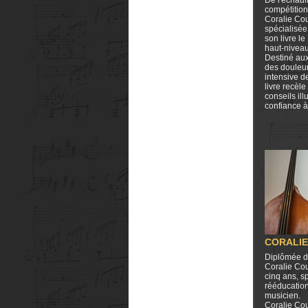
De l'échauf
compétition
Coralie Cou
spécialisée
son livre le
haut-niveau
Destiné aux
des douleur
intensive d
livre recèl
conseils il
confiance 
CORALIE
Diplômée de
Coralie Cou
cinq ans, s
rééducation
musicien.
Coralie Cou