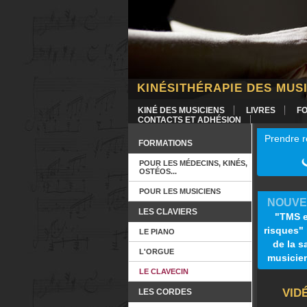
KINÉSITHÉRAPIE DES MUS
KINÉ DES MUSICIENS
LIVRES
F
CONTACTS ET ADHÉSION
Prendre r
FORMATIONS
POUR LES MÉDECINS, KINÉS,
OSTÉOS...
POUR LES MUSICIENS
NOUVE
LES CLAVIERS
"TMS e
risques"
LE PIANO
de la s
L'ORGUE
musicie
LE CLAVECIN
VID
LES CORDES