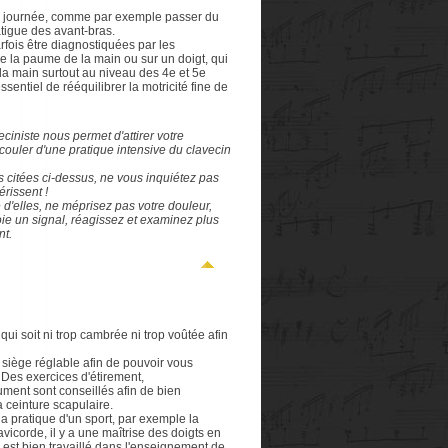
 journée, comme par exemple passer du
atigue des avant-bras.
fois être diagnostiquées par les
de la paume de la main ou sur un doigt, qui
la main surtout au niveau des 4e et 5e
sentiel de rééquilibrer la motricité fine de
ciniste nous permet d'attirer votre
couler d'une pratique intensive du clavecin
 citées ci-dessus, ne vous inquiétez pas
rissent !
d'elles, ne méprisez pas votre douleur,
oie un signal, réagissez et examinez plus
nt.
qui soit ni trop cambrée ni trop voûtée afin
 siège réglable afin de pouvoir vous
. Des exercices d'étirement,
ument sont conseillés afin de bien
 ceinture scapulaire.
la pratique d'un sport, par exemple la
avicorde, il y a une maîtrise des doigts en
re est bien travaillé dans l'enseignement de