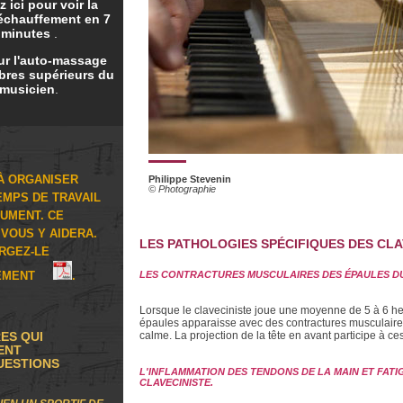
z ici pour voir la
échauffement en 7
minutes
.
ur l'auto-massage
res supérieurs du
musicien
.
 À ORGANISER
Philippe Stevenin
© Photographie
EMPS DE TRAVAIL
RUMENT. CE
VOUS Y AIDERA.
LES PATHOLOGIES SPÉCIFIQUES DES CLA
RGEZ-LE
TEMENT
.
LES CONTRACTURES MUSCULAIRES DES ÉPAULES DU
Lorsque le claveciniste joue une moyenne de 5 à 6 heur
épaules apparaisse avec des contractures musculaires
calme. La projection de la tête en avant participe à ce
RES QUI
ENT
UESTIONS
L'INFLAMMATION DES TENDONS DE LA MAIN ET FAT
CLAVECINISTE.