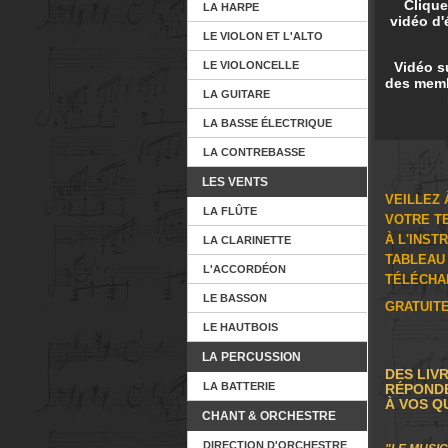
Clique
LA HARPE
vidéo d'
LE VIOLON ET L'ALTO
LE VIOLONCELLE
Vidéo s
des memb
LA GUITARE
LA BASSE ÉLECTRIQUE
LA CONTREBASSE
LES VENTS
VEILLEZ
LA FLÛTE
VOTRE T
À L'INST
LA CLARINETTE
TABLEAU 
L'ACCORDÉON
TÉLÉCHA
LE BASSON
GRATUI
LE HAUTBOIS
LA PERCUSSION
DES LIV
LA BATTERIE
RÉPOND
À VOS Q
CHANT & ORCHESTRE
DIRECTION D'ORCHESTRE