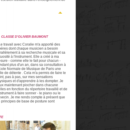
A CLASSE D'OLIVIER BAUMONT
Le travail avec Coralie m'a apporté des
pères dont chaque musicien a besoin
rallèlement à sa recherche musicale et sa
rtuosité à l'instrument. Elle a créé à ma
sure - comme elle le fait pour chacun -
ndant plus d'un an, dans sa consultation à
École Normale de Musique de Paris une
lle de détente . Cela m'a permis de faire le
int, pas à pas, sur mes sensations
ysiques et d'apprendre à les dompter. Je
ux maintenant piocher dans chacune
elles en fonction du répertoire travaillé et de
instrument à faire sonner - le piano ou le
avecin. Je me rends compte à présent que
s principes de base de posture sont
TE