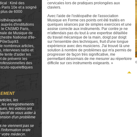
ical : Kiné des
cervicales lors de pratiques prolongées aux
 Paris 10e et a soigné
claviers.
é plus de 6000
Avec l'aide de l'ostéopathe de l'association
nésithérapeute
Musique en Forme ces points ont été traités en
 auprès d'institutions
quelques séances par de simples exercices et une
: le CNSMD Paris,
assise correcte aux instruments. Par contre je ne
rmale de Musique de
m'attendais pas du tout à une expertise détaillée
rchestre National d'Ile-
du travail mécanique de la main, doigt par doigt
 PôleSup93.
sur l'ensemble des techniques, fruit d'une longue
de nombreux articles,
expérience avec des musiciens. J'ai trouvé là une
, interviews radio et
solution à nombre de problèmes qui m'a permis de
lle tente d'aider les
progresser de façon très significative, me
t de prévenir les
permettant désormais de me mesurer au répertoire
©
professionnelles des
difficile sur ces instruments exigeants. »
sculo-squelettiques
SEMENT
articles, les
s, les enregistrements
ues, les vidéos ont
bjectif de vous aider à
ension d'un problème
s ne viennent pas se
 l'information orale
r votre médecin.