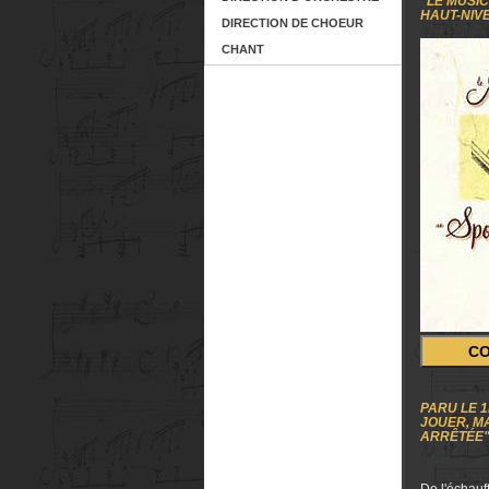
"LE MUSIC
HAUT-NIV
DIRECTION DE CHOEUR
CHANT
C
PARU LE 1
JOUER, MA
ARRÊTÉE