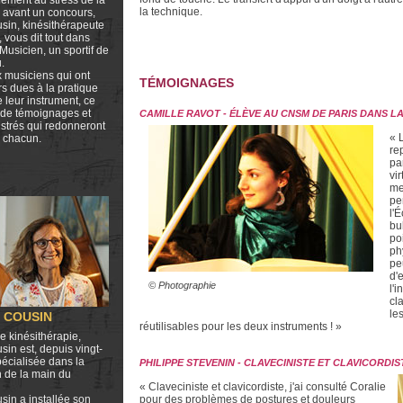
fement au stress de la
la technique.
 avant un concours,
sin, kinésithérapeute
, vous dit tout dans
 Musicien, un sportif de
.
 musiciens qui ont
TÉMOIGNAGES
s dues à la pratique
e leur instrument, ce
e de témoignages et
CAMILLE RAVOT - ÉLÈVE AU CNSM DE PARIS DANS L
lustrés qui redonneront
« 
à chacun.
re
pa
vi
me
pe
l'
bu
po
ph
pe
d'
© Photographie
l'
cl
le
 COUSIN
réutilisables pour les deux instruments ! »
 kinésithérapie,
sin est, depuis vingt-
pécialisée dans la
PHILIPPE STEVENIN - CLAVECINISTE ET CLAVICORDIS
 de la main du
« Claveciniste et clavicordiste, j'ai consulté Coralie
sin a installée son
pour des problèmes de postures et douleurs