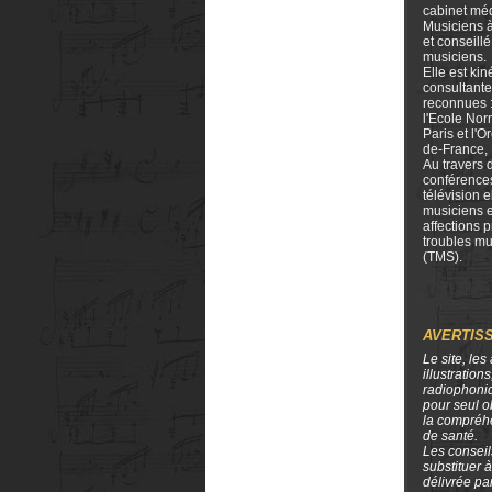
cabinet méd
Musiciens à
et conseill
musiciens.
Elle est ki
consultante
reconnues 
l'Ecole No
Paris et l'O
de-France,
Au travers 
conférences
télévision e
musiciens e
affections 
troubles mu
(TMS).
AVERTIS
Le site, les 
illustration
radiophoniq
pour seul o
la compréh
de santé.
Les conseil
substituer à
délivrée pa