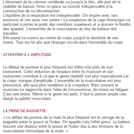
L'étirement de la colonne vertébrale va jusqu'à la tête, elle part de la
stabilité du bassin. Ainsi on place sa tonicité indispensable à la
construction de sa décontraction.
L'équilibre de la respiration est indispensable. On respire avec ses
poumons et non avec son ventre ! La souplesse de la cage thoracique va
participer à porter le poids des membres supérieurs et à assurer la fluidité
des épaules. L'ensemble de la musculature du dos du batteur doit
travailler.
Elle prend sa source au centre du corps jusqu'à la dextérité de ses
mains. Tout est lié afin que l'énergie circule dans l'ensemble du corps.
ATTENTION À L'AMPLITUDE
Le défaut de posture le plus fréquent est d'être trop près de son
instrument. Cette réduction de l'espace entre le musicien et son
instrument contribue à ce que le geste répétitif soit plus traumatisant car
le corps manque d'amplitude. L'ensemble de la musculature est plus
pressurisé, elle aura plus tendance à la crispation. Bien souvent le
musicien se rapproche dans l'idée de s'économiser, de moins se fatiguer.
C'est une erreur. Même si le geste est petit, il faut le penser ample cela
élargit la palette musculaire.
LA PRISE DE BAGUETTE
« Le défaut de position de la main le plus fréquent est le serrage de la
baguette entre le pouce et l'index. On appelle cela l'effet pince. Le batteur
ressent une douleur entre le pouce et l'index due à des tensions de la
musculature intrinsèque de la main. »