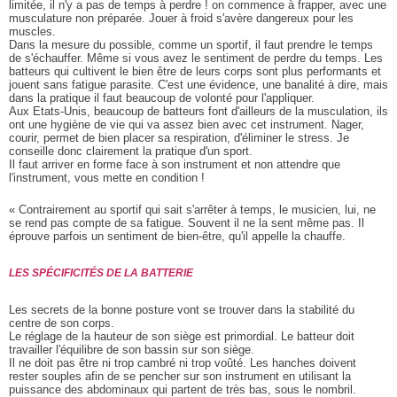
limitée, il n'y a pas de temps à perdre ! on commence à frapper, avec une
musculature non préparée. Jouer à froid s'avère dangereux pour les
muscles.
Dans la mesure du possible, comme un sportif, il faut prendre le temps
de s'échauffer. Même si vous avez le sentiment de perdre du temps. Les
batteurs qui cultivent le bien être de leurs corps sont plus performants et
jouent sans fatigue parasite. C'est une évidence, une banalité à dire, mais
dans la pratique il faut beaucoup de volonté pour l'appliquer.
Aux Etats-Unis, beaucoup de batteurs font d'ailleurs de la musculation, ils
ont une hygiène de vie qui va assez bien avec cet instrument. Nager,
courir, permet de bien placer sa respiration, d'éliminer le stress. Je
conseille donc clairement la pratique d'un sport.
Il faut arriver en forme face à son instrument et non attendre que
l'instrument, vous mette en condition !
« Contrairement au sportif qui sait s'arrêter à temps, le musicien, lui, ne
se rend pas compte de sa fatigue. Souvent il ne la sent même pas. Il
éprouve parfois un sentiment de bien-être, qu'il appelle la chauffe.
LES SPÉCIFICITÉS DE LA BATTERIE
Les secrets de la bonne posture vont se trouver dans la stabilité du
centre de son corps.
Le réglage de la hauteur de son siège est primordial. Le batteur doit
travailler l'équilibre de son bassin sur son siège.
Il ne doit pas être ni trop cambré ni trop voûté. Les hanches doivent
rester souples afin de se pencher sur son instrument en utilisant la
puissance des abdominaux qui partent de très bas, sous le nombril.