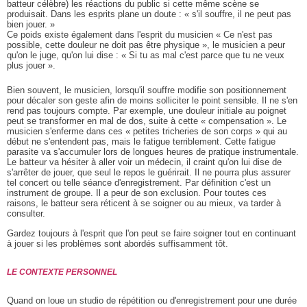
batteur célèbre) les réactions du public si cette même scène se
produisait. Dans les esprits plane un doute : « s'il souffre, il ne peut pas
bien jouer. »
Ce poids existe également dans l'esprit du musicien « Ce n'est pas
possible, cette douleur ne doit pas être physique », le musicien a peur
qu'on le juge, qu'on lui dise : « Si tu as mal c'est parce que tu ne veux
plus jouer ».
Bien souvent, le musicien, lorsqu'il souffre modifie son positionnement
pour décaler son geste afin de moins solliciter le point sensible. Il ne s'en
rend pas toujours compte. Par exemple, une douleur initiale au poignet
peut se transformer en mal de dos, suite à cette « compensation ». Le
musicien s'enferme dans ces « petites tricheries de son corps » qui au
début ne s'entendent pas, mais le fatigue terriblement. Cette fatigue
parasite va s'accumuler lors de longues heures de pratique instrumentale.
Le batteur va hésiter à aller voir un médecin, il craint qu'on lui dise de
s'arrêter de jouer, que seul le repos le guérirait. Il ne pourra plus assurer
tel concert ou telle séance d'enregistrement. Par définition c'est un
instrument de groupe. Il a peur de son exclusion. Pour toutes ces
raisons, le batteur sera réticent à se soigner ou au mieux, va tarder à
consulter.
Gardez toujours à l'esprit que l'on peut se faire soigner tout en continuant
à jouer si les problèmes sont abordés suffisamment tôt.
LE CONTEXTE PERSONNEL
Quand on loue un studio de répétition ou d'enregistrement pour une durée